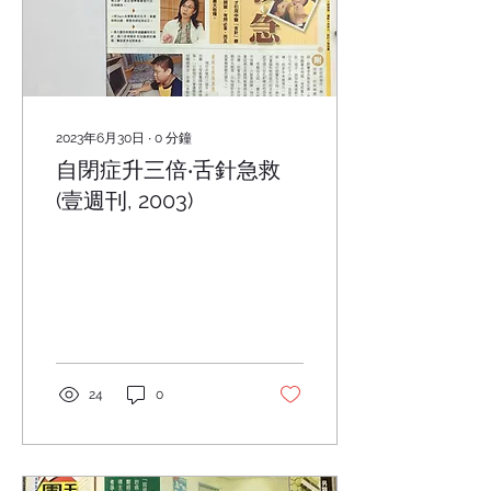
2023年6月30日
∙
0
分鐘
自閉症升三倍‧舌針急救
(壹週刊, 2003)
24
0