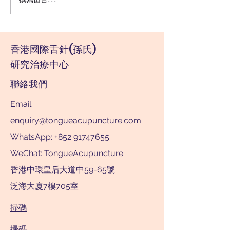
自閉症升三倍‧舌針急救
(壹週刊, 2003)
香港國際舌針(孫氏)
研究治療中心
聯絡我們
Email:
enquiry@tongueacupuncture.com
WhatsApp: +852 91747655
WeChat: TongueAcupuncture
香港中環皇后大道中59-65號
泛海大廈7樓705室
掃碼
掃碼