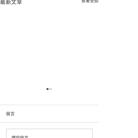
查看全部
最新文章
留言
快周刊(2000年1
撰寫留言......