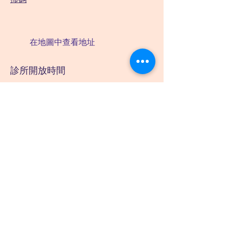
在地圖中查看地址
診所開放時間
星期一至星期五：10:30am - 1pm；
3pm - 6pm (5pm後必須預約)
星期六：10:30am - 1pm
星期日及公眾假期：10am-12pm
請填寫表格並發送電子郵件給我們。
（個人信息）
下載表格