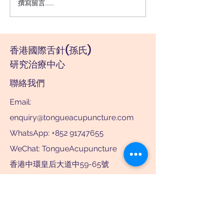
撰寫留言......
自閉症升三倍‧舌針急救
(壹週刊, 2003)
香港國際舌針(孫氏)
研究治療中心
聯絡我們
Email:
enquiry@tongueacupuncture.com
WhatsApp: +852 91747655
WeChat: TongueAcupuncture
香港中環皇后大道中59-65號
泛海大廈7樓705室
掃碼